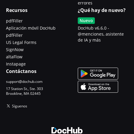
errores
Recursos
¿Qué hay de nuevo?
Nuevo
pdfFiller
Aplicación móvil DocHub
DocHub v6.6.0 -
@menciones, asistente
pdfFiller
de IA y más
US Legal Forms
SignNow
altaFlow
Instapage
Contáctanos
support@dochub.com
17 Station St., Ste. 303
Brookline, MA 02445
Síguenos