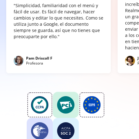
increí
"Simplicidad, familiaridad con el menú y
Realme
fácil de usar. Es fácil de navegar, hacer
un gra
cambios y editar lo que necesites. Como se
compet
utiliza junto a Google, el documento
enviar
siempre se guarda, así que no tienes que
a los 
preocuparte por ello."
en tie
hacien
Pam Driscoll F
Profesora