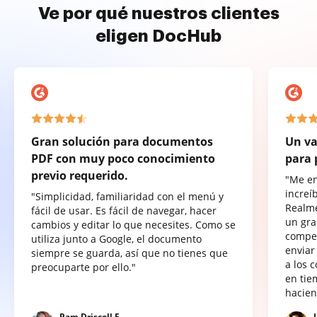
Ve por qué nuestros clientes
eligen DocHub
Gran solución para documentos
Un va
PDF con muy poco conocimiento
para 
previo requerido.
"Me e
increí
"Simplicidad, familiaridad con el menú y
Realme
fácil de usar. Es fácil de navegar, hacer
un gra
cambios y editar lo que necesites. Como se
compet
utiliza junto a Google, el documento
enviar
siempre se guarda, así que no tienes que
a los 
preocuparte por ello."
en tie
hacien
Pam Driscoll F