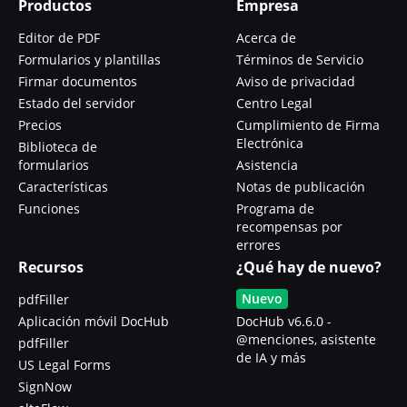
Productos
Empresa
Editor de PDF
Acerca de
Formularios y plantillas
Términos de Servicio
Firmar documentos
Aviso de privacidad
Estado del servidor
Centro Legal
Precios
Cumplimiento de Firma
Electrónica
Biblioteca de
formularios
Asistencia
Características
Notas de publicación
Funciones
Programa de
recompensas por
errores
Recursos
¿Qué hay de nuevo?
Nuevo
pdfFiller
Aplicación móvil DocHub
DocHub v6.6.0 -
@menciones, asistente
pdfFiller
de IA y más
US Legal Forms
SignNow