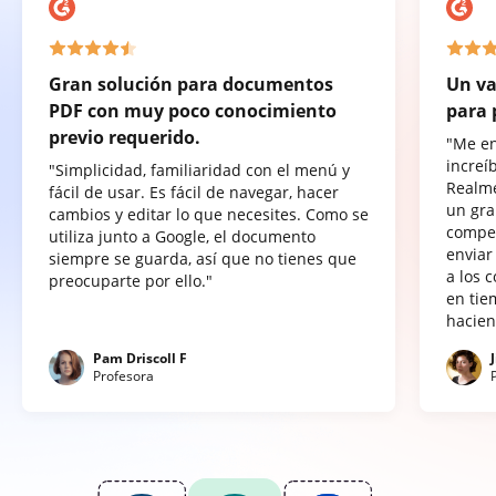
Gran solución para documentos
Un va
PDF con muy poco conocimiento
para 
previo requerido.
"Me e
increí
"Simplicidad, familiaridad con el menú y
Realme
fácil de usar. Es fácil de navegar, hacer
un gra
cambios y editar lo que necesites. Como se
compet
utiliza junto a Google, el documento
enviar
siempre se guarda, así que no tienes que
a los 
preocuparte por ello."
en tie
hacien
Pam Driscoll F
Profesora