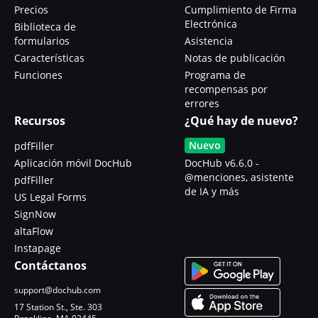
Precios
Cumplimiento de Firma
Electrónica
Biblioteca de
formularios
Asistencia
Características
Notas de publicación
Funciones
Programa de
recompensas por
errores
Recursos
¿Qué hay de nuevo?
Nuevo
pdfFiller
Aplicación móvil DocHub
DocHub v6.6.0 -
@menciones, asistente
pdfFiller
de IA y más
US Legal Forms
SignNow
altaFlow
Instapage
Contáctanos
support@dochub.com
17 Station St., Ste. 303