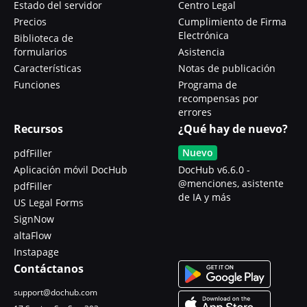
Estado del servidor
Centro Legal
Precios
Cumplimiento de Firma
Electrónica
Biblioteca de
formularios
Asistencia
Características
Notas de publicación
Funciones
Programa de
recompensas por
errores
Recursos
¿Qué hay de nuevo?
Nuevo
pdfFiller
Aplicación móvil DocHub
DocHub v6.6.0 -
@menciones, asistente
pdfFiller
de IA y más
US Legal Forms
SignNow
altaFlow
Instapage
Contáctanos
support@dochub.com