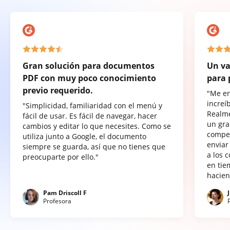
Gran solución para documentos
Un va
PDF con muy poco conocimiento
para 
previo requerido.
"Me e
increí
"Simplicidad, familiaridad con el menú y
Realme
fácil de usar. Es fácil de navegar, hacer
un gra
cambios y editar lo que necesites. Como se
compet
utiliza junto a Google, el documento
enviar
siempre se guarda, así que no tienes que
a los 
preocuparte por ello."
en tie
hacien
Pam Driscoll F
Profesora