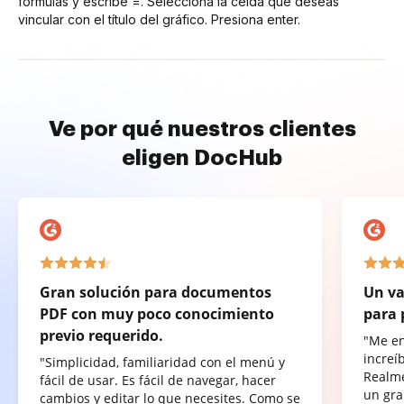
fórmulas y escribe =. Selecciona la celda que deseas
vincular con el título del gráfico. Presiona enter.
Ve por qué nuestros clientes
eligen DocHub
Gran solución para documentos
Un va
PDF con muy poco conocimiento
para 
previo requerido.
"Me e
increí
"Simplicidad, familiaridad con el menú y
Realme
fácil de usar. Es fácil de navegar, hacer
un gra
cambios y editar lo que necesites. Como se