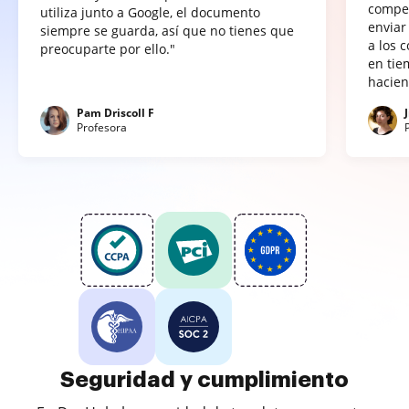
compet
utiliza junto a Google, el documento
enviar
siempre se guarda, así que no tienes que
a los 
preocuparte por ello."
en tie
hacien
Pam Driscoll F
Profesora
Seguridad y cumplimiento