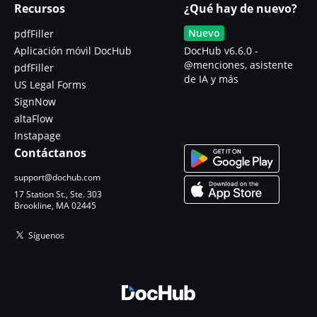
Recursos
¿Qué hay de nuevo?
Nuevo
pdfFiller
Aplicación móvil DocHub
DocHub v6.6.0 -
@menciones, asistente
pdfFiller
de IA y más
US Legal Forms
SignNow
altaFlow
Instapage
Contáctanos
support@dochub.com
17 Station St., Ste. 303
Brookline, MA 02445
Síguenos