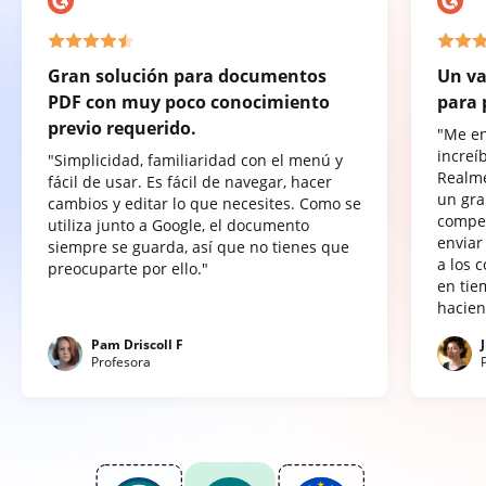
Gran solución para documentos
Un va
PDF con muy poco conocimiento
para 
previo requerido.
"Me e
increí
"Simplicidad, familiaridad con el menú y
Realme
fácil de usar. Es fácil de navegar, hacer
un gra
cambios y editar lo que necesites. Como se
compet
utiliza junto a Google, el documento
enviar
siempre se guarda, así que no tienes que
a los 
preocuparte por ello."
en tie
hacien
Pam Driscoll F
Profesora