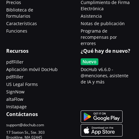
Precios
Cumplimiento de Firma
Electrónica
Biblioteca de
formularios
Asistencia
Características
Notas de publicación
Funciones
Programa de
recompensas por
errores
Recursos
¿Qué hay de nuevo?
Nuevo
pdfFiller
Aplicación móvil DocHub
DocHub v6.6.0 -
@menciones, asistente
pdfFiller
de IA y más
US Legal Forms
SignNow
altaFlow
Instapage
Contáctanos
support@dochub.com
17 Station St., Ste. 303
Brookline, MA 02445