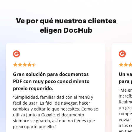
Ve por qué nuestros clientes
eligen DocHub
Gran solución para documentos
Un va
PDF con muy poco conocimiento
para 
previo requerido.
"Me e
increí
"Simplicidad, familiaridad con el menú y
Realme
fácil de usar. Es fácil de navegar, hacer
un gra
cambios y editar lo que necesites. Como se
compet
utiliza junto a Google, el documento
enviar
siempre se guarda, así que no tienes que
a los 
preocuparte por ello."
en tie