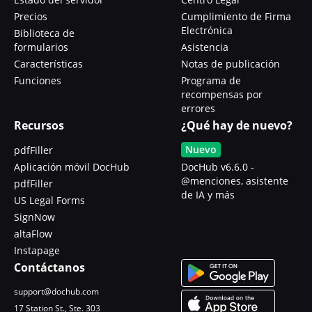
Precios
Cumplimiento de Firma
Electrónica
Biblioteca de
formularios
Asistencia
Características
Notas de publicación
Funciones
Programa de
recompensas por
errores
Recursos
¿Qué hay de nuevo?
Nuevo
pdfFiller
Aplicación móvil DocHub
DocHub v6.6.0 -
@menciones, asistente
pdfFiller
de IA y más
US Legal Forms
SignNow
altaFlow
Instapage
Contáctanos
support@dochub.com
17 Station St., Ste. 303