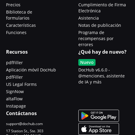
Precios
Cumplimiento de Firma
Electrónica
Biblioteca de
formularios
Asistencia
Características
Notas de publicación
Funciones
Programa de
recompensas por
errores
Recursos
¿Qué hay de nuevo?
Nuevo
pdfFiller
Aplicación móvil DocHub
DocHub v6.6.0 -
@menciones, asistente
pdfFiller
de IA y más
US Legal Forms
SignNow
altaFlow
Instapage
Contáctanos
support@dochub.com
17 Station St., Ste. 303