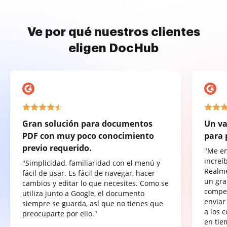
Ve por qué nuestros clientes
eligen DocHub
Gran solución para documentos
Un va
PDF con muy poco conocimiento
para 
previo requerido.
"Me e
increí
"Simplicidad, familiaridad con el menú y
Realme
fácil de usar. Es fácil de navegar, hacer
un gra
cambios y editar lo que necesites. Como se
compet
utiliza junto a Google, el documento
enviar
siempre se guarda, así que no tienes que
a los 
preocuparte por ello."
en tie