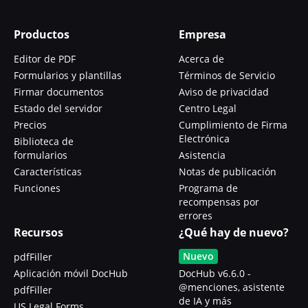
Productos
Empresa
Editor de PDF
Acerca de
Formularios y plantillas
Términos de Servicio
Firmar documentos
Aviso de privacidad
Estado del servidor
Centro Legal
Precios
Cumplimiento de Firma
Electrónica
Biblioteca de
formularios
Asistencia
Características
Notas de publicación
Funciones
Programa de
recompensas por
errores
Recursos
¿Qué hay de nuevo?
Nuevo
pdfFiller
Aplicación móvil DocHub
DocHub v6.6.0 -
@menciones, asistente
pdfFiller
de IA y más
US Legal Forms