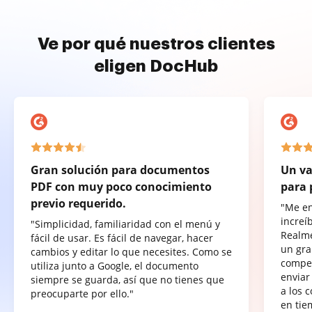
Ve por qué nuestros clientes
eligen DocHub
Gran solución para documentos
Un va
PDF con muy poco conocimiento
para 
previo requerido.
"Me e
increí
"Simplicidad, familiaridad con el menú y
Realme
fácil de usar. Es fácil de navegar, hacer
un gra
cambios y editar lo que necesites. Como se
compet
utiliza junto a Google, el documento
enviar
siempre se guarda, así que no tienes que
a los 
preocuparte por ello."
en tie