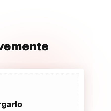
avemente
rgarlo