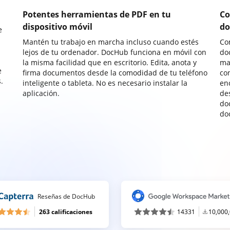
Potentes herramientas de PDF en tu
Co
dispositivo móvil
do
e
Mantén tu trabajo en marcha incluso cuando estés
Co
lejos de tu ordenador. DocHub funciona en móvil con
do
la misma facilidad que en escritorio. Edita, anota y
ma
e
firma documentos desde la comodidad de tu teléfono
co
.
inteligente o tableta. No es necesario instalar la
enc
aplicación.
de
do
do
Reseñas de DocHub
263 calificaciones
14331
10,000