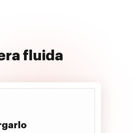
era fluida
rgarlo