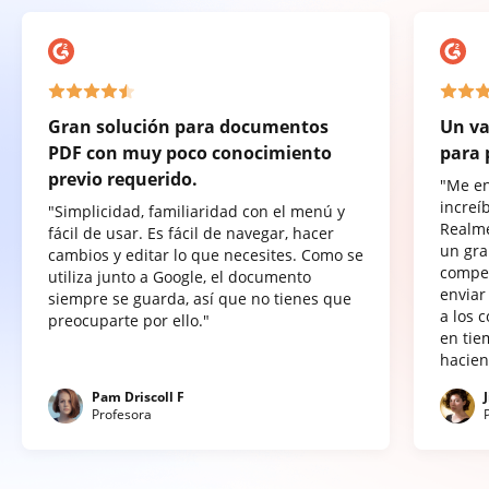
Gran solución para documentos
Un va
PDF con muy poco conocimiento
para 
previo requerido.
"Me e
increí
"Simplicidad, familiaridad con el menú y
Realme
fácil de usar. Es fácil de navegar, hacer
un gra
cambios y editar lo que necesites. Como se
compet
utiliza junto a Google, el documento
enviar
siempre se guarda, así que no tienes que
a los 
preocuparte por ello."
en tie
hacien
Pam Driscoll F
Profesora