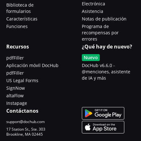
Electrónica
Biblioteca de
formularios
Asistencia
Características
Notas de publicación
Funciones
Programa de
recompensas por
errores
Recursos
¿Qué hay de nuevo?
Nuevo
pdfFiller
Aplicación móvil DocHub
DocHub v6.6.0 -
@menciones, asistente
pdfFiller
de IA y más
US Legal Forms
SignNow
altaFlow
Instapage
Contáctanos
support@dochub.com
17 Station St., Ste. 303
Brookline, MA 02445