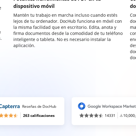
dispositivo móvil
do
e
Mantén tu trabajo en marcha incluso cuando estés
Co
lejos de tu ordenador. DocHub funciona en móvil con
do
la misma facilidad que en escritorio. Edita, anota y
ma
e
firma documentos desde la comodidad de tu teléfono
co
.
inteligente o tableta. No es necesario instalar la
enc
aplicación.
de
do
do
Reseñas de DocHub
263 calificaciones
14331
10,000