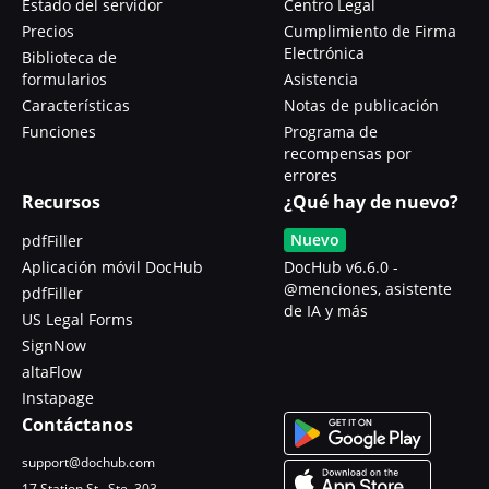
Estado del servidor
Centro Legal
Precios
Cumplimiento de Firma
Electrónica
Biblioteca de
formularios
Asistencia
Características
Notas de publicación
Funciones
Programa de
recompensas por
errores
Recursos
¿Qué hay de nuevo?
Nuevo
pdfFiller
Aplicación móvil DocHub
DocHub v6.6.0 -
@menciones, asistente
pdfFiller
de IA y más
US Legal Forms
SignNow
altaFlow
Instapage
Contáctanos
support@dochub.com
17 Station St., Ste. 303