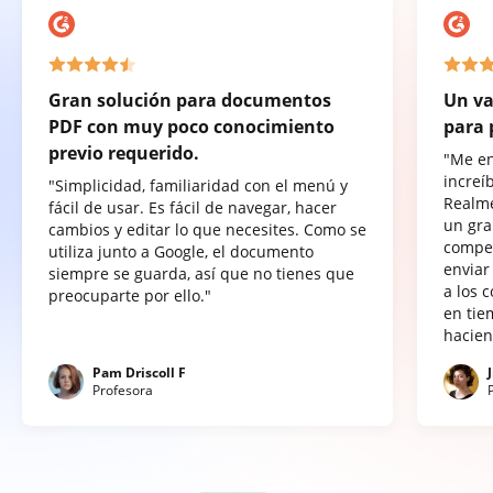
Gran solución para documentos
Un va
PDF con muy poco conocimiento
para 
previo requerido.
"Me e
increí
"Simplicidad, familiaridad con el menú y
Realme
fácil de usar. Es fácil de navegar, hacer
un gra
cambios y editar lo que necesites. Como se
compet
utiliza junto a Google, el documento
enviar
siempre se guarda, así que no tienes que
a los 
preocuparte por ello."
en tie
hacien
Pam Driscoll F
Profesora