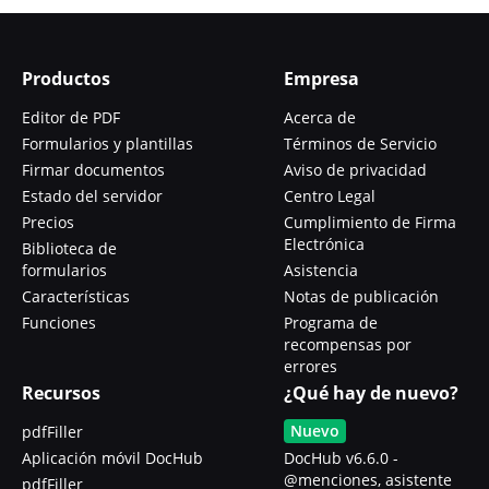
Productos
Empresa
Editor de PDF
Acerca de
Formularios y plantillas
Términos de Servicio
Firmar documentos
Aviso de privacidad
Estado del servidor
Centro Legal
Precios
Cumplimiento de Firma
Electrónica
Biblioteca de
formularios
Asistencia
Características
Notas de publicación
Funciones
Programa de
recompensas por
errores
Recursos
¿Qué hay de nuevo?
Nuevo
pdfFiller
Aplicación móvil DocHub
DocHub v6.6.0 -
@menciones, asistente
pdfFiller