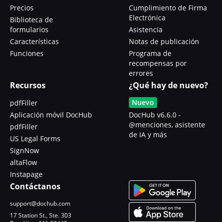
Precios
Cumplimiento de Firma
Electrónica
Biblioteca de
formularios
Asistencia
Características
Notas de publicación
Funciones
Programa de
recompensas por
errores
Recursos
¿Qué hay de nuevo?
Nuevo
pdfFiller
Aplicación móvil DocHub
DocHub v6.6.0 -
@menciones, asistente
pdfFiller
de IA y más
US Legal Forms
SignNow
altaFlow
Instapage
Contáctanos
support@dochub.com
17 Station St., Ste. 303