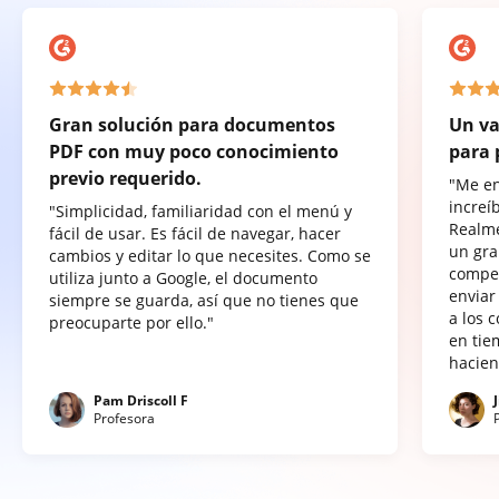
Gran solución para documentos
Un va
PDF con muy poco conocimiento
para 
previo requerido.
"Me e
increí
"Simplicidad, familiaridad con el menú y
Realme
fácil de usar. Es fácil de navegar, hacer
un gra
cambios y editar lo que necesites. Como se
compet
utiliza junto a Google, el documento
enviar
siempre se guarda, así que no tienes que
a los 
preocuparte por ello."
en tie
hacien
Pam Driscoll F
Profesora