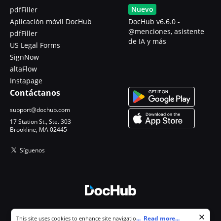
Nuevo
pdfFiller
Aplicación móvil DocHub
DocHub v6.6.0 -
@menciones, asistente
pdfFiller
de IA y más
US Legal Forms
SignNow
altaFlow
Instapage
Contáctanos
support@dochub.com
17 Station St., Ste. 303
Brookline, MA 02445
Síguenos
© 2026 DocHub, LLC
Cookie consent notice
...
Read more...
This site uses cookies to enhance site navigation and personalize