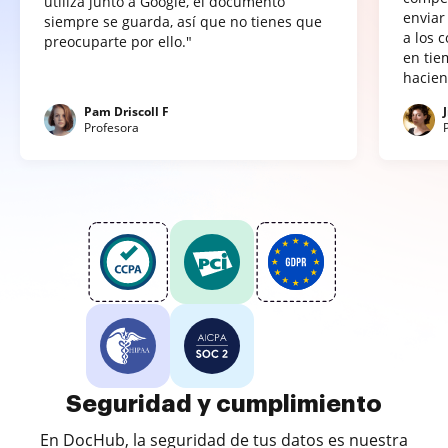
utiliza junto a Google, el documento
enviar
siempre se guarda, así que no tienes que
a los 
preocuparte por ello."
en tie
hacien
Pam Driscoll F
Profesora
Seguridad y cumplimiento
En DocHub, la seguridad de tus datos es nuestra