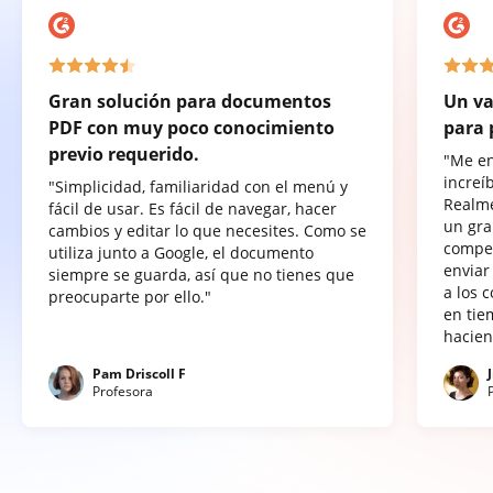
Gran solución para documentos
Un va
PDF con muy poco conocimiento
para 
previo requerido.
"Me e
increí
"Simplicidad, familiaridad con el menú y
Realme
fácil de usar. Es fácil de navegar, hacer
un gra
cambios y editar lo que necesites. Como se
compet
utiliza junto a Google, el documento
enviar
siempre se guarda, así que no tienes que
a los 
preocuparte por ello."
en tie
hacien
Pam Driscoll F
Profesora