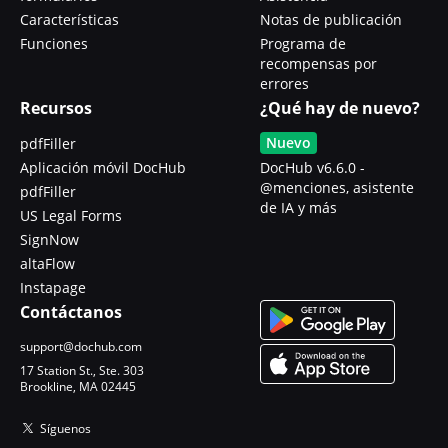
Características
Notas de publicación
Funciones
Programa de
recompensas por
errores
Recursos
¿Qué hay de nuevo?
Nuevo
pdfFiller
Aplicación móvil DocHub
DocHub v6.6.0 -
@menciones, asistente
pdfFiller
de IA y más
US Legal Forms
SignNow
altaFlow
Instapage
Contáctanos
support@dochub.com
17 Station St., Ste. 303
Brookline, MA 02445
Síguenos