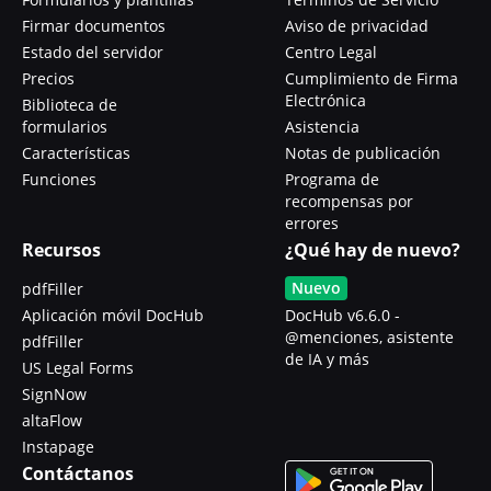
Firmar documentos
Aviso de privacidad
Estado del servidor
Centro Legal
Precios
Cumplimiento de Firma
Electrónica
Biblioteca de
formularios
Asistencia
Características
Notas de publicación
Funciones
Programa de
recompensas por
errores
Recursos
¿Qué hay de nuevo?
Nuevo
pdfFiller
Aplicación móvil DocHub
DocHub v6.6.0 -
@menciones, asistente
pdfFiller
de IA y más
US Legal Forms
SignNow
altaFlow
Instapage
Contáctanos