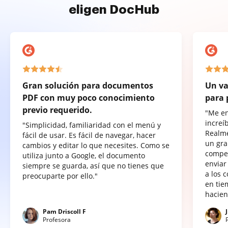
eligen DocHub
Gran solución para documentos
Un va
PDF con muy poco conocimiento
para 
previo requerido.
"Me e
increí
"Simplicidad, familiaridad con el menú y
Realme
fácil de usar. Es fácil de navegar, hacer
un gra
cambios y editar lo que necesites. Como se
compet
utiliza junto a Google, el documento
enviar
siempre se guarda, así que no tienes que
a los 
preocuparte por ello."
en tie
hacien
Pam Driscoll F
Profesora