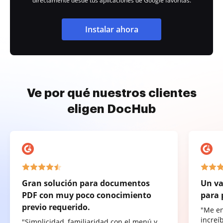
directamente desde tus aplicaciones de Google favoritas.
Instalar ahora
Ve por qué nuestros clientes
eligen DocHub
Gran solución para documentos
Un va
PDF con muy poco conocimiento
para 
previo requerido.
"Me e
increí
"Simplicidad, familiaridad con el menú y