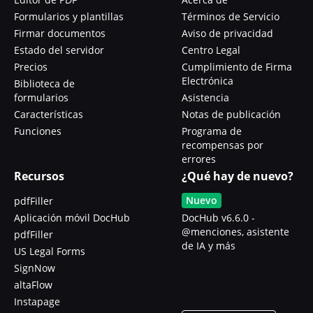
Formularios y plantillas
Términos de Servicio
Firmar documentos
Aviso de privacidad
Estado del servidor
Centro Legal
Precios
Cumplimiento de Firma
Electrónica
Biblioteca de
formularios
Asistencia
Características
Notas de publicación
Funciones
Programa de
recompensas por
errores
Recursos
¿Qué hay de nuevo?
Nuevo
pdfFiller
Aplicación móvil DocHub
DocHub v6.6.0 -
@menciones, asistente
pdfFiller
de IA y más
US Legal Forms
SignNow
altaFlow
Instapage