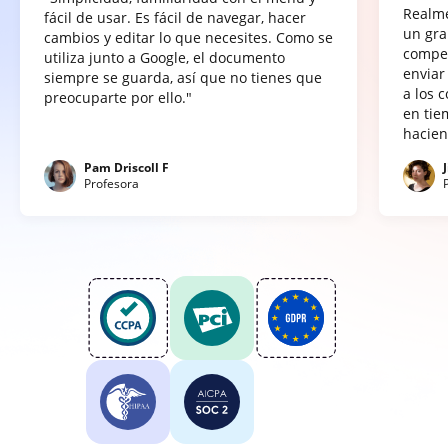
Realme
fácil de usar. Es fácil de navegar, hacer
un gra
cambios y editar lo que necesites. Como se
compet
utiliza junto a Google, el documento
enviar
siempre se guarda, así que no tienes que
a los 
preocuparte por ello."
en tie
hacien
Pam Driscoll F
Profesora