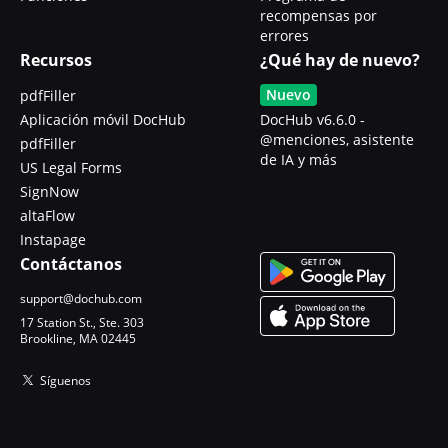
recompensas por
errores
Recursos
¿Qué hay de nuevo?
Nuevo
pdfFiller
Aplicación móvil DocHub
DocHub v6.6.0 -
@menciones, asistente
pdfFiller
de IA y más
US Legal Forms
SignNow
altaFlow
Instapage
Contáctanos
support@dochub.com
17 Station St., Ste. 303
Brookline, MA 02445
Síguenos