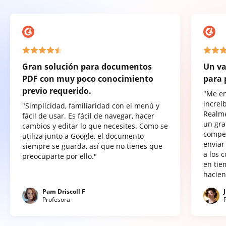
Gran solución para documentos
Un va
PDF con muy poco conocimiento
para 
previo requerido.
"Me e
increí
"Simplicidad, familiaridad con el menú y
Realme
fácil de usar. Es fácil de navegar, hacer
un gra
cambios y editar lo que necesites. Como se
compet
utiliza junto a Google, el documento
enviar
siempre se guarda, así que no tienes que
a los 
preocuparte por ello."
en tie
hacien
Pam Driscoll F
Profesora