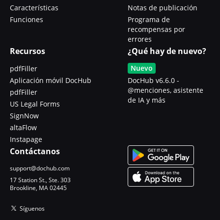
Características
Notas de publicación
Funciones
Programa de
recompensas por
errores
Recursos
¿Qué hay de nuevo?
Nuevo
pdfFiller
Aplicación móvil DocHub
DocHub v6.6.0 -
@menciones, asistente
pdfFiller
de IA y más
US Legal Forms
SignNow
altaFlow
Instapage
Contáctanos
support@dochub.com
17 Station St., Ste. 303
Brookline, MA 02445
Síguenos