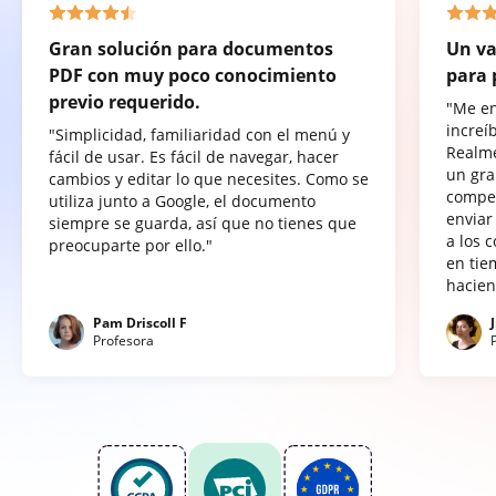
Gran solución para documentos
Un va
PDF con muy poco conocimiento
para 
previo requerido.
"Me e
increí
"Simplicidad, familiaridad con el menú y
Realme
fácil de usar. Es fácil de navegar, hacer
un gra
cambios y editar lo que necesites. Como se
compet
utiliza junto a Google, el documento
enviar
siempre se guarda, así que no tienes que
a los 
preocuparte por ello."
en tie
hacien
Pam Driscoll F
Profesora