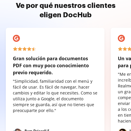
Ve por qué nuestros clientes
eligen DocHub
Gran solución para documentos
Un va
PDF con muy poco conocimiento
para 
previo requerido.
"Me e
increí
"Simplicidad, familiaridad con el menú y
Realme
fácil de usar. Es fácil de navegar, hacer
un gra
cambios y editar lo que necesites. Como se
compet
utiliza junto a Google, el documento
enviar
siempre se guarda, así que no tienes que
a los 
preocuparte por ello."
en tie
hacien
Pam Driscoll F