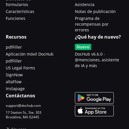
formularios
Asistencia
Características
Notas de publicación
Funciones
Programa de
recompensas por
errores
Recursos
¿Qué hay de nuevo?
Nuevo
pdfFiller
Aplicación móvil DocHub
DocHub v6.6.0 -
@menciones, asistente
pdfFiller
de IA y más
US Legal Forms
SignNow
altaFlow
Instapage
Contáctanos
support@dochub.com
17 Station St., Ste. 303
Brookline, MA 02445