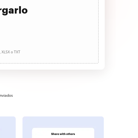
rgarlo
, XLSX o TXT
enviados