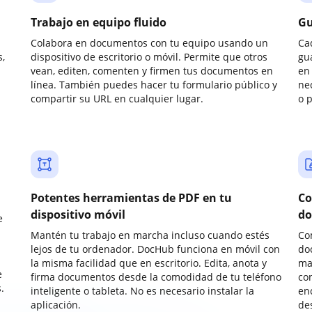
Trabajo en equipo fluido
Gu
Colabora en documentos con tu equipo usando un
Ca
,
dispositivo de escritorio o móvil. Permite que otros
gu
vean, editen, comenten y firmen tus documentos en
en 
línea. También puedes hacer tu formulario público y
ne
compartir su URL en cualquier lugar.
o 
Potentes herramientas de PDF en tu
Co
dispositivo móvil
do
e
Mantén tu trabajo en marcha incluso cuando estés
Co
lejos de tu ordenador. DocHub funciona en móvil con
do
la misma facilidad que en escritorio. Edita, anota y
ma
e
firma documentos desde la comodidad de tu teléfono
co
.
inteligente o tableta. No es necesario instalar la
enc
aplicación.
de