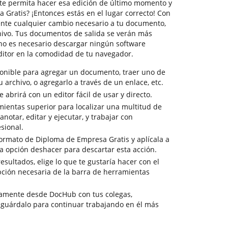
te permita hacer esa edición de último momento y
Gratis? ¡Entonces estás en el lugar correcto! Con
ente cualquier cambio necesario a tu documento,
hivo. Tus documentos de salida se verán más
 no es necesario descargar ningún software
ditor en la comodidad de tu navegador.
ponible para agregar un documento, traer uno de
tu archivo, o agregarlo a través de un enlace, etc.
abrirá con un editor fácil de usar y directo.
mientas superior para localizar una multitud de
notar, editar y ejecutar, y trabajar con
sional.
ormato de Diploma de Empresa Gratis y aplícala a
la opción deshacer para descartar esta acción.
resultados, elige lo que te gustaría hacer con el
pción necesaria de la barra de herramientas
tamente desde DocHub con tus colegas,
 guárdalo para continuar trabajando en él más