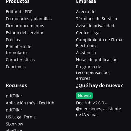
Productos
Empresa
Editor de PDF
Acerca de
Formularios y plantillas
Términos de Servicio
Firmar documentos
Aviso de privacidad
Estado del servidor
Centro Legal
Precios
Cumplimiento de Firma
Electrónica
Biblioteca de
formularios
Asistencia
Características
Notas de publicación
Funciones
Programa de
recompensas por
errores
Recursos
¿Qué hay de nuevo?
Nuevo
pdfFiller
Aplicación móvil DocHub
DocHub v6.6.0 -
@menciones, asistente
pdfFiller
de IA y más
US Legal Forms
SignNow
altaFlow