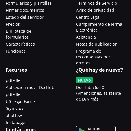
Formularios y plantillas
Términos de Servicio
Firmar documentos
Aviso de privacidad
Estado del servidor
Centro Legal
Precios
Cumplimiento de Firma
Electrónica
Biblioteca de
formularios
Asistencia
Características
Notas de publicación
Funciones
Programa de
recompensas por
errores
Recursos
¿Qué hay de nuevo?
Nuevo
pdfFiller
Aplicación móvil DocHub
DocHub v6.6.0 -
@menciones, asistente
pdfFiller
de IA y más
US Legal Forms
SignNow
altaFlow
Instapage
Contáctanos