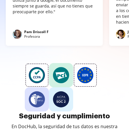
utiliza junto a Google, el documento
enviar
siempre se guarda, así que no tienes que
a los 
preocuparte por ello."
en tie
hacien
Pam Driscoll F
Profesora
Seguridad y cumplimiento
En DocHub, la seguridad de tus datos es nuestra