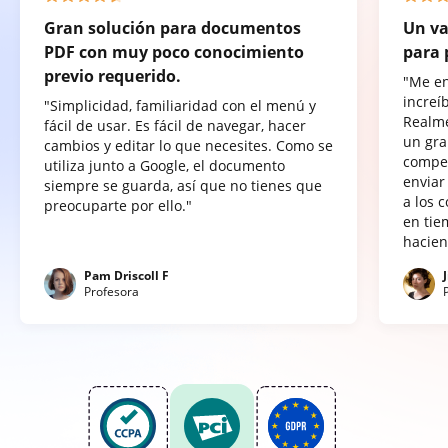
Gran solución para documentos
Un va
PDF con muy poco conocimiento
para 
previo requerido.
"Me e
increí
"Simplicidad, familiaridad con el menú y
Realme
fácil de usar. Es fácil de navegar, hacer
un gra
cambios y editar lo que necesites. Como se
compet
utiliza junto a Google, el documento
enviar
siempre se guarda, así que no tienes que
a los 
preocuparte por ello."
en tie
hacien
Pam Driscoll F
Profesora