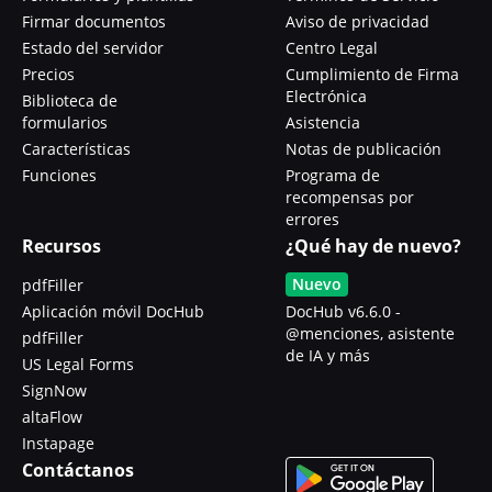
Firmar documentos
Aviso de privacidad
Estado del servidor
Centro Legal
Precios
Cumplimiento de Firma
Electrónica
Biblioteca de
formularios
Asistencia
Características
Notas de publicación
Funciones
Programa de
recompensas por
errores
Recursos
¿Qué hay de nuevo?
Nuevo
pdfFiller
Aplicación móvil DocHub
DocHub v6.6.0 -
@menciones, asistente
pdfFiller
de IA y más
US Legal Forms
SignNow
altaFlow
Instapage
Contáctanos