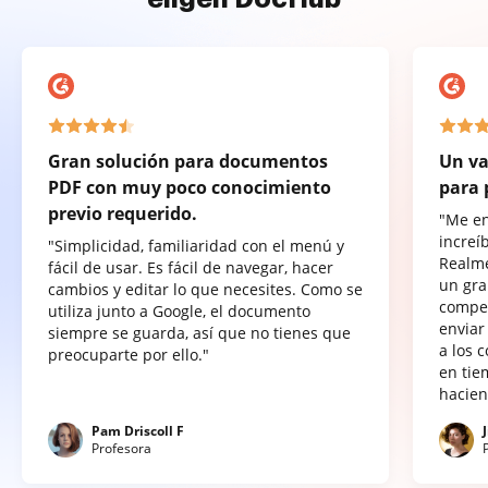
Gran solución para documentos
Un va
PDF con muy poco conocimiento
para 
previo requerido.
"Me e
increí
"Simplicidad, familiaridad con el menú y
Realme
fácil de usar. Es fácil de navegar, hacer
un gra
cambios y editar lo que necesites. Como se
compet
utiliza junto a Google, el documento
enviar
siempre se guarda, así que no tienes que
a los 
preocuparte por ello."
en tie
hacien
Pam Driscoll F
Profesora