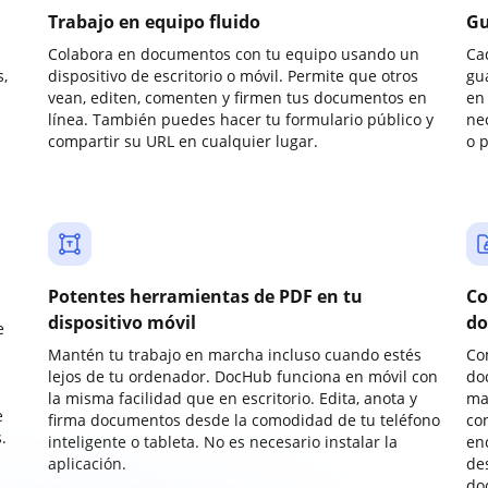
Trabajo en equipo fluido
Gu
Colabora en documentos con tu equipo usando un
Ca
,
dispositivo de escritorio o móvil. Permite que otros
gu
vean, editen, comenten y firmen tus documentos en
en 
línea. También puedes hacer tu formulario público y
ne
compartir su URL en cualquier lugar.
o 
Potentes herramientas de PDF en tu
Co
dispositivo móvil
do
e
Mantén tu trabajo en marcha incluso cuando estés
Co
lejos de tu ordenador. DocHub funciona en móvil con
do
la misma facilidad que en escritorio. Edita, anota y
ma
e
firma documentos desde la comodidad de tu teléfono
co
.
inteligente o tableta. No es necesario instalar la
enc
aplicación.
de
do