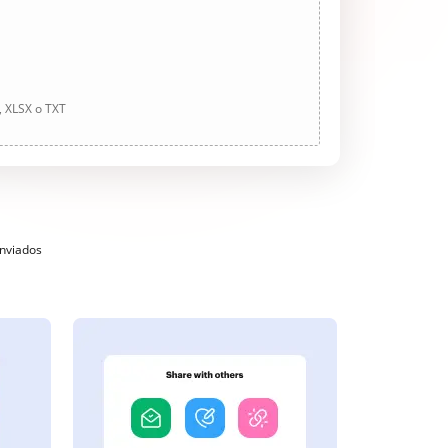
, XLSX o TXT
enviados