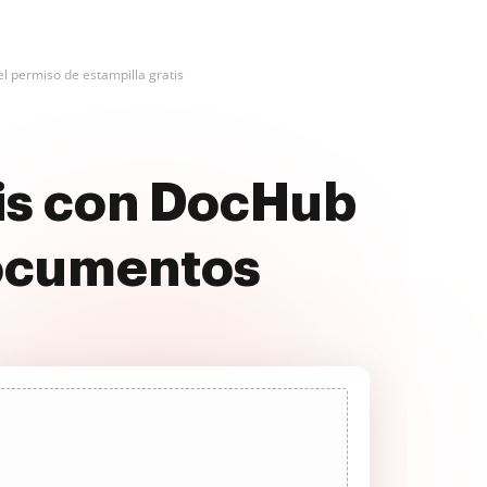
l permiso de estampilla gratis
tis con DocHub
documentos