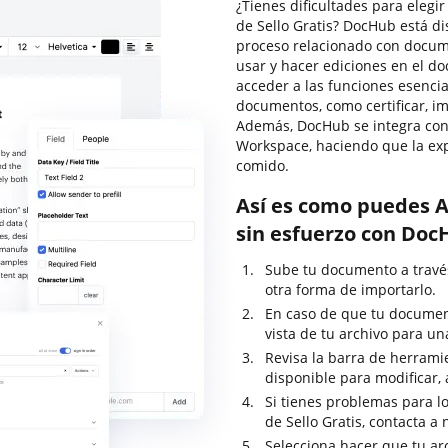
¿Tienes dificultades para elegi
de Sello Gratis? DocHub está d
proceso relacionado con docume
usar y hacer ediciones en el d
acceder a las funciones esenci
documentos, como certificar, imp
Además, DocHub se integra con 
Workspace, haciendo que la ex
comido.
Así es como puedes Ar
sin esfuerzo con Doc
Sube tu documento a través 
otra forma de importarlo.
En caso de que tu documen
vista de tu archivo para u
Revisa la barra de herramie
disponible para modificar, a
Si tienes problemas para lo
de Sello Gratis, contacta 
Selecciona hacer que tu ar