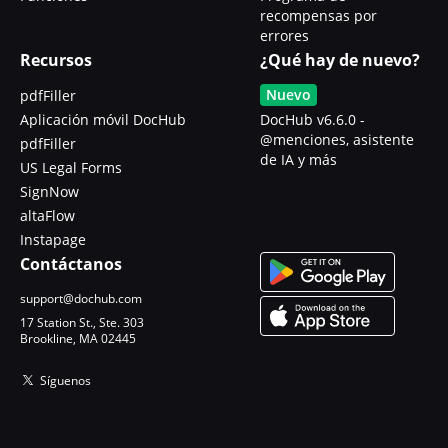
recompensas por
errores
Recursos
¿Qué hay de nuevo?
Nuevo
pdfFiller
Aplicación móvil DocHub
DocHub v6.6.0 -
@menciones, asistente
pdfFiller
de IA y más
US Legal Forms
SignNow
altaFlow
Instapage
Contáctanos
support@dochub.com
17 Station St., Ste. 303
Brookline, MA 02445
Síguenos