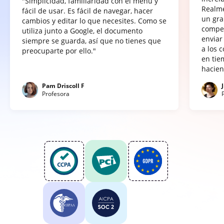
"Simplicidad, familiaridad con el menú y
Realme
fácil de usar. Es fácil de navegar, hacer
un gra
cambios y editar lo que necesites. Como se
compet
utiliza junto a Google, el documento
enviar
siempre se guarda, así que no tienes que
a los 
preocuparte por ello."
en tie
hacien
Pam Driscoll F
Profesora