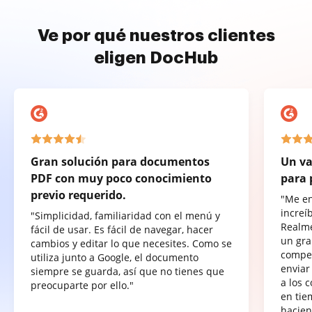
Ve por qué nuestros clientes
eligen DocHub
Gran solución para documentos
Un va
PDF con muy poco conocimiento
para 
previo requerido.
"Me e
increí
"Simplicidad, familiaridad con el menú y
Realme
fácil de usar. Es fácil de navegar, hacer
un gra
cambios y editar lo que necesites. Como se
compet
utiliza junto a Google, el documento
enviar
siempre se guarda, así que no tienes que
a los 
preocuparte por ello."
en tie
hacien