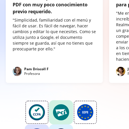
PDF con muy poco conocimiento
para 
previo requerido.
"Me e
increí
"Simplicidad, familiaridad con el menú y
Realme
fácil de usar. Es fácil de navegar, hacer
un gra
cambios y editar lo que necesites. Como se
compet
utiliza junto a Google, el documento
enviar
siempre se guarda, así que no tienes que
a los 
preocuparte por ello."
en tie
hacien
Pam Driscoll F
Profesora