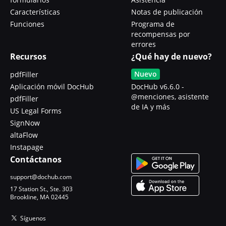
Características
Notas de publicación
Funciones
Programa de
recompensas por
errores
Recursos
¿Qué hay de nuevo?
Nuevo
pdfFiller
Aplicación móvil DocHub
DocHub v6.6.0 -
@menciones, asistente
pdfFiller
de IA y más
US Legal Forms
SignNow
altaFlow
Instapage
Contáctanos
support@dochub.com
17 Station St., Ste. 303
Brookline, MA 02445
Síguenos