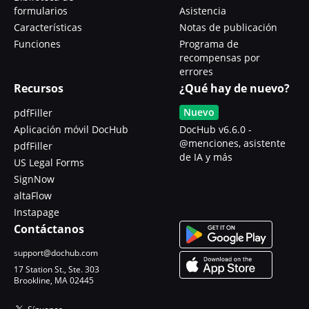
formularios
Asistencia
Características
Notas de publicación
Funciones
Programa de
recompensas por
errores
Recursos
¿Qué hay de nuevo?
Nuevo
pdfFiller
Aplicación móvil DocHub
DocHub v6.6.0 -
@menciones, asistente
pdfFiller
de IA y más
US Legal Forms
SignNow
altaFlow
Instapage
Contáctanos
support@dochub.com
17 Station St., Ste. 303
Brookline, MA 02445