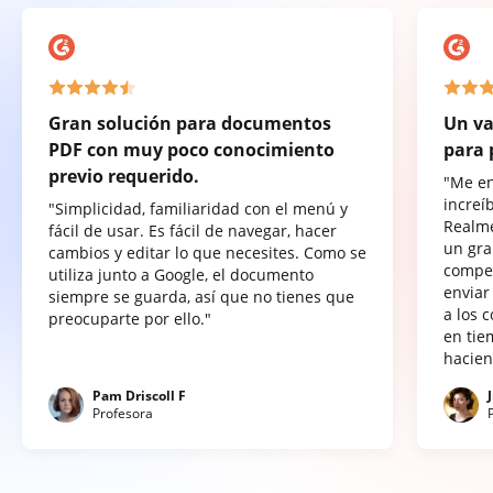
Gran solución para documentos
Un va
PDF con muy poco conocimiento
para 
previo requerido.
"Me e
increí
"Simplicidad, familiaridad con el menú y
Realme
fácil de usar. Es fácil de navegar, hacer
un gra
cambios y editar lo que necesites. Como se
compet
utiliza junto a Google, el documento
enviar
siempre se guarda, así que no tienes que
a los 
preocuparte por ello."
en tie
hacien
Pam Driscoll F
Profesora