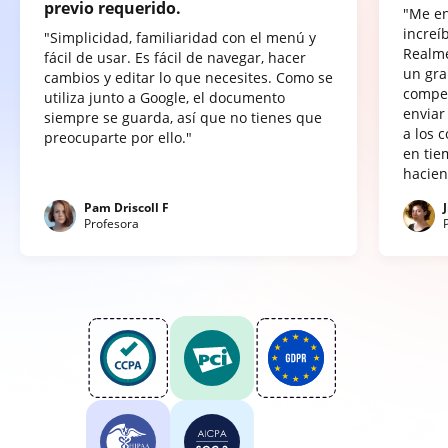
previo requerido.
"Me e
increí
"Simplicidad, familiaridad con el menú y
Realme
fácil de usar. Es fácil de navegar, hacer
un gra
cambios y editar lo que necesites. Como se
compet
utiliza junto a Google, el documento
enviar
siempre se guarda, así que no tienes que
a los 
preocuparte por ello."
en tie
hacien
Pam Driscoll F
Profesora