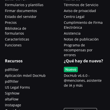
Formularios y plantillas
Términos de Servicio
Firmar documentos
Aviso de privacidad
Estado del servidor
Centro Legal
Precios
Cumplimiento de Firma
Electrónica
Biblioteca de
formularios
Asistencia
Características
Notas de publicación
Funciones
Programa de
recompensas por
errores
Recursos
¿Qué hay de nuevo?
Nuevo
pdfFiller
Aplicación móvil DocHub
DocHub v6.6.0 -
@menciones, asistente
pdfFiller
de IA y más
US Legal Forms
SignNow
altaFlow
Instapage