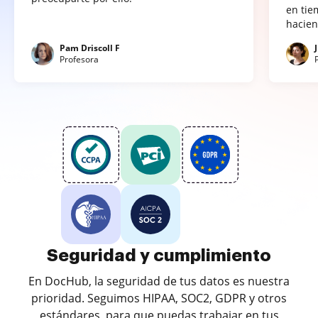
en tie
hacien
Pam Driscoll F
Profesora
Seguridad y cumplimiento
En DocHub, la seguridad de tus datos es nuestra
prioridad. Seguimos HIPAA, SOC2, GDPR y otros
estándares, para que puedas trabajar en tus