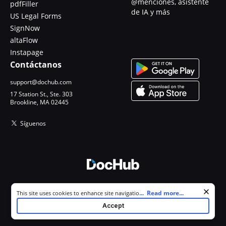
@menciones, asistente
pdfFiller
de IA y más
US Legal Forms
SignNow
altaFlow
Instapage
Contáctanos
support@dochub.com
17 Station St., Ste. 303
Brookline, MA 02445
Síguenos
© 2026 DocHub, LLC
Cookie consent notice
...
Read more...
This site uses cookies to enhance site navigation and personalize
Todos los derechos reservados.
your experience. By using this site you agree to our use of cookies as
Accept
described in our
Privacy Notice
. You can modify your selections by
visiting our
Cookie and Advertising Notice
.