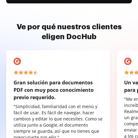
Ve por qué nuestros clientes
eligen DocHub
Gran solución para documentos
Un va
PDF con muy poco conocimiento
para 
previo requerido.
"Me e
increí
"Simplicidad, familiaridad con el menú y
Realme
fácil de usar. Es fácil de navegar, hacer
un gra
cambios y editar lo que necesites. Como se
compet
utiliza junto a Google, el documento
enviar
siempre se guarda, así que no tienes que
a los 
preocuparte por ello."