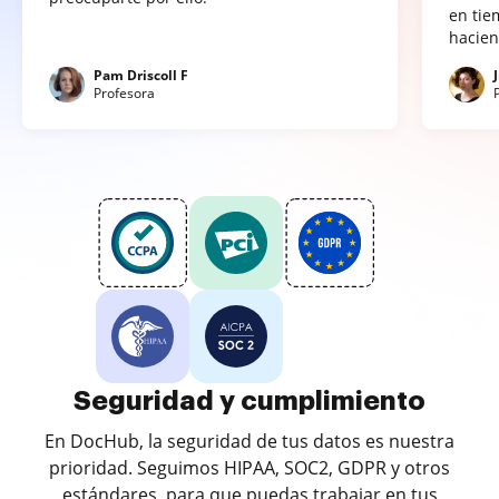
en tie
hacien
Pam Driscoll F
Profesora
Seguridad y cumplimiento
En DocHub, la seguridad de tus datos es nuestra
prioridad. Seguimos HIPAA, SOC2, GDPR y otros
estándares, para que puedas trabajar en tus