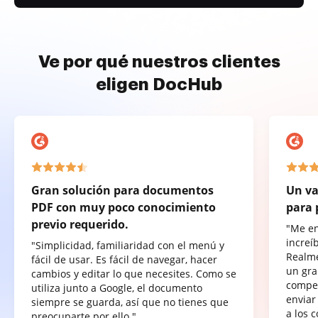
Ve por qué nuestros clientes
eligen DocHub
Gran solución para documentos
Un va
PDF con muy poco conocimiento
para 
previo requerido.
"Me e
increí
"Simplicidad, familiaridad con el menú y
Realme
fácil de usar. Es fácil de navegar, hacer
un gra
cambios y editar lo que necesites. Como se
compet
utiliza junto a Google, el documento
enviar
siempre se guarda, así que no tienes que
a los 
preocuparte por ello."