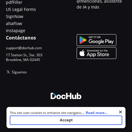
@menciones, asistente
pdfFiller
de IA y más
US Legal Forms
SignNow
altaFlow
Instapage
Contáctanos
support@dochub.com
17 Station St., Ste. 303
Brookline, MA 02445
Síguenos
© 2026 DocHub, LLC
Cookie consent notice
...
Read more...
This site uses cookies to enhance site navigation and personalize
Todos los derechos reservados.
your experience. By using this site you agree to our use of cookies as
Accept
described in our
Privacy Notice
. You can modify your selections by
visiting our
Cookie and Advertising Notice
.