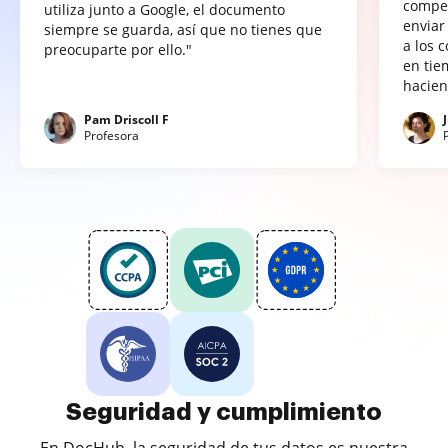
compet
utiliza junto a Google, el documento
enviar
siempre se guarda, así que no tienes que
a los 
preocuparte por ello."
en tie
hacien
Pam Driscoll F
Profesora
Seguridad y cumplimiento
En DocHub, la seguridad de tus datos es nuestra