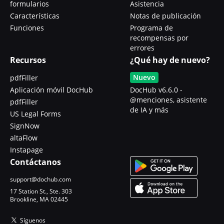
formularios
Asistencia
Características
Notas de publicación
Funciones
Programa de
recompensas por
errores
Recursos
¿Qué hay de nuevo?
Nuevo
pdfFiller
Aplicación móvil DocHub
DocHub v6.6.0 -
@menciones, asistente
pdfFiller
de IA y más
US Legal Forms
SignNow
altaFlow
Instapage
Contáctanos
support@dochub.com
17 Station St., Ste. 303
Brookline, MA 02445
Síguenos