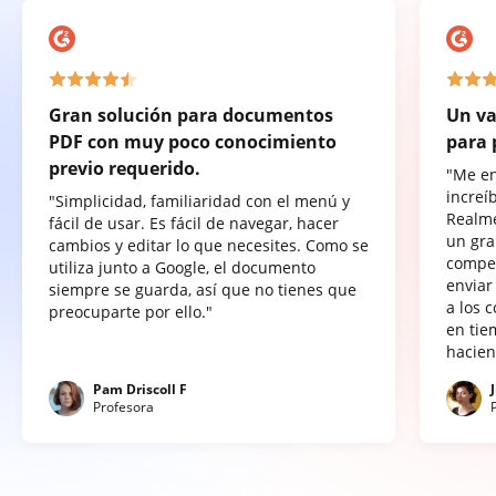
Gran solución para documentos
Un va
PDF con muy poco conocimiento
para 
previo requerido.
"Me e
increí
"Simplicidad, familiaridad con el menú y
Realme
fácil de usar. Es fácil de navegar, hacer
un gra
cambios y editar lo que necesites. Como se
compet
utiliza junto a Google, el documento
enviar
siempre se guarda, así que no tienes que
a los 
preocuparte por ello."
en tie
hacien
Pam Driscoll F
Profesora