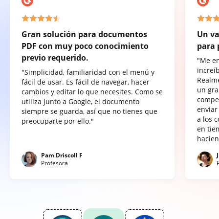
Gran solución para documentos
Un va
PDF con muy poco conocimiento
para 
previo requerido.
"Me e
increí
"Simplicidad, familiaridad con el menú y
Realme
fácil de usar. Es fácil de navegar, hacer
un gra
cambios y editar lo que necesites. Como se
compet
utiliza junto a Google, el documento
enviar
siempre se guarda, así que no tienes que
a los 
preocuparte por ello."
en tie
hacien
Pam Driscoll F
Profesora