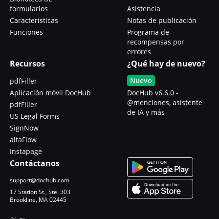
formularios
Asistencia
Características
Notas de publicación
Funciones
Programa de
recompensas por
errores
Recursos
¿Qué hay de nuevo?
Nuevo
pdfFiller
Aplicación móvil DocHub
DocHub v6.6.0 -
@menciones, asistente
pdfFiller
de IA y más
US Legal Forms
SignNow
altaFlow
Instapage
Contáctanos
support@dochub.com
17 Station St., Ste. 303
Brookline, MA 02445