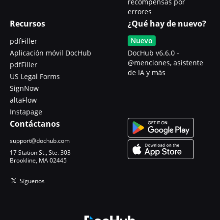
recompensas por
errores
Recursos
¿Qué hay de nuevo?
Nuevo
pdfFiller
Aplicación móvil DocHub
DocHub v6.6.0 -
@menciones, asistente
pdfFiller
de IA y más
US Legal Forms
SignNow
altaFlow
Instapage
Contáctanos
support@dochub.com
17 Station St., Ste. 303
Brookline, MA 02445
Síguenos