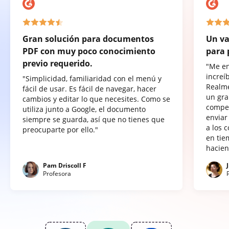
Gran solución para documentos
Un va
PDF con muy poco conocimiento
para 
previo requerido.
"Me e
increí
"Simplicidad, familiaridad con el menú y
Realme
fácil de usar. Es fácil de navegar, hacer
un gra
cambios y editar lo que necesites. Como se
compet
utiliza junto a Google, el documento
enviar
siempre se guarda, así que no tienes que
a los 
preocuparte por ello."
en tie
hacien
Pam Driscoll F
Profesora