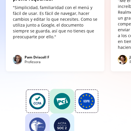
"Me e
increí
"Simplicidad, familiaridad con el menú y
Realme
fácil de usar. Es fácil de navegar, hacer
un gra
cambios y editar lo que necesites. Como se
compet
utiliza junto a Google, el documento
enviar
siempre se guarda, así que no tienes que
a los 
preocuparte por ello."
en tie
hacien
Pam Driscoll F
Profesora