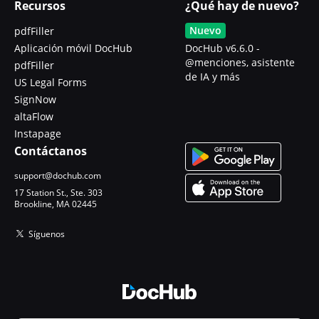
Recursos
¿Qué hay de nuevo?
Nuevo
pdfFiller
Aplicación móvil DocHub
DocHub v6.6.0 -
@menciones, asistente
pdfFiller
de IA y más
US Legal Forms
SignNow
altaFlow
Instapage
Contáctanos
support@dochub.com
17 Station St., Ste. 303
Brookline, MA 02445
Síguenos