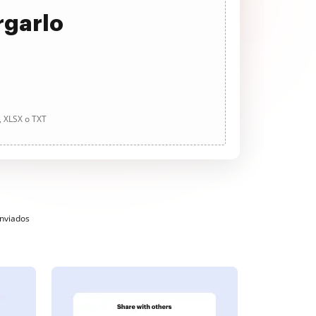
rgarlo
, XLSX o TXT
enviados