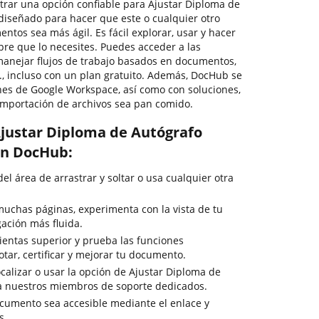
ntrar una opción confiable para Ajustar Diploma de
diseñado para hacer que este o cualquier otro
tos sea más ágil. Es fácil explorar, usar y hacer
e que lo necesites. Puedes acceder a las
anejar flujos de trabajo basados en documentos,
c., incluso con un plan gratuito. Además, DocHub se
ones de Google Workspace, así como con soluciones,
importación de archivos sea pan comido.
justar Diploma de Autógrafo
con DocHub:
del área de arrastrar y soltar o usa cualquier otra
uchas páginas, experimenta con la vista de tu
ción más fluida.
ientas superior y prueba las funciones
otar, certificar y mejorar tu documento.
calizar o usar la opción de Ajustar Diploma de
 a nuestros miembros de soporte dedicados.
cumento sea accesible mediante el enlace y
s.