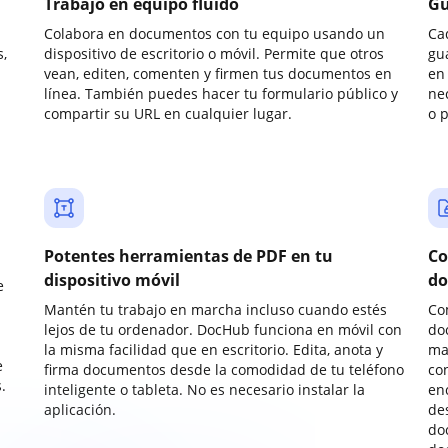
Trabajo en equipo fluido
Gu
Colabora en documentos con tu equipo usando un
Ca
,
dispositivo de escritorio o móvil. Permite que otros
gu
vean, editen, comenten y firmen tus documentos en
en 
línea. También puedes hacer tu formulario público y
ne
compartir su URL en cualquier lugar.
o 
Potentes herramientas de PDF en tu
Co
dispositivo móvil
do
e
Mantén tu trabajo en marcha incluso cuando estés
Co
lejos de tu ordenador. DocHub funciona en móvil con
do
la misma facilidad que en escritorio. Edita, anota y
ma
e
firma documentos desde la comodidad de tu teléfono
co
.
inteligente o tableta. No es necesario instalar la
enc
aplicación.
de
do