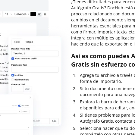
¿Tienes dificultades para enco
Autógrafo Gratis? DocHub está 
proceso relacionado con documen
cambios en el documento siempr
herramientas esenciales para m
como firmar, importar texto, et
integra con múltiples aplicaci
haciendo que la exportación e 
Así es como puedes A
Gratis sin esfuerzo 
Agrega tu archivo a través 
forma de importarlo.
Si tu documento contiene m
documento para una navega
Explora la barra de herram
disponibles para editar, an
Si tienes problemas para lo
Autógrafo Gratis, contacta
Selecciona hacer que tu do
compártelo con otras parte