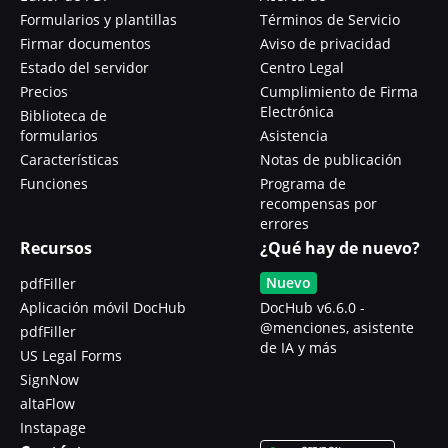
Formularios y plantillas
Términos de Servicio
Firmar documentos
Aviso de privacidad
Estado del servidor
Centro Legal
Precios
Cumplimiento de Firma
Electrónica
Biblioteca de
formularios
Asistencia
Características
Notas de publicación
Funciones
Programa de
recompensas por
errores
Recursos
¿Qué hay de nuevo?
Nuevo
pdfFiller
Aplicación móvil DocHub
DocHub v6.6.0 -
@menciones, asistente
pdfFiller
de IA y más
US Legal Forms
SignNow
altaFlow
Instapage