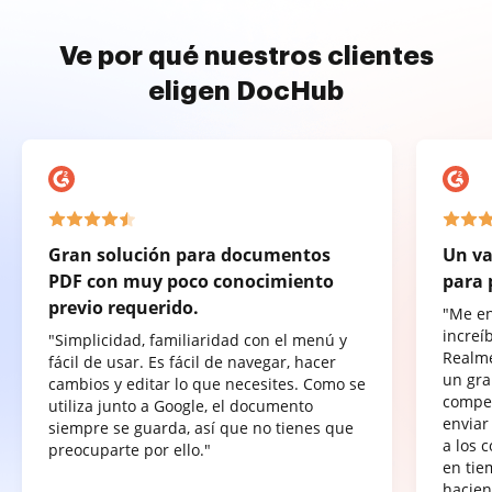
Ve por qué nuestros clientes
eligen DocHub
Gran solución para documentos
Un va
PDF con muy poco conocimiento
para 
previo requerido.
"Me e
increí
"Simplicidad, familiaridad con el menú y
Realme
fácil de usar. Es fácil de navegar, hacer
un gra
cambios y editar lo que necesites. Como se
compet
utiliza junto a Google, el documento
enviar
siempre se guarda, así que no tienes que
a los 
preocuparte por ello."
en tie
hacien