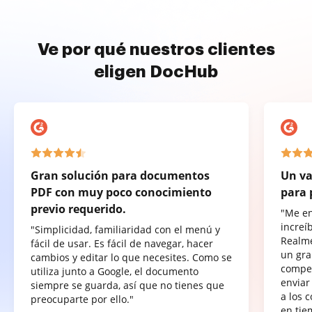
Ve por qué nuestros clientes
eligen DocHub
Gran solución para documentos
Un va
PDF con muy poco conocimiento
para 
previo requerido.
"Me e
increí
"Simplicidad, familiaridad con el menú y
Realme
fácil de usar. Es fácil de navegar, hacer
un gra
cambios y editar lo que necesites. Como se
compet
utiliza junto a Google, el documento
enviar
siempre se guarda, así que no tienes que
a los 
preocuparte por ello."
en tie