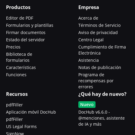
Productos
Empresa
Editor de PDF
Acerca de
Formularios y plantillas
Términos de Servicio
Firmar documentos
Aviso de privacidad
Estado del servidor
Centro Legal
Precios
Cumplimiento de Firma
Electrónica
Biblioteca de
formularios
Asistencia
Características
Notas de publicación
Funciones
Programa de
recompensas por
errores
Recursos
¿Qué hay de nuevo?
Nuevo
pdfFiller
Aplicación móvil DocHub
DocHub v6.6.0 -
@menciones, asistente
pdfFiller
de IA y más
US Legal Forms
SignNow