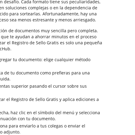
 desafío. Cada formato tiene sus peculiaridades,
en soluciones complejas o en la dependencia de
cido para sortearlas. Afortunadamente, hay una
oceso sea menos estresante y menos arriesgado.
ción de documentos muy sencilla pero completa.
s que te ayudan a ahorrar minutos en el proceso
izar el Registro de Sello Gratis es solo una pequeña
ocHub.
gregar tu documento: elige cualquier método
ista de tu documento como prefieras para una
luida.
entas superior pasando el cursor sobre sus
zar el Registro de Sello Gratis y aplica ediciones a
cha, haz clic en el símbolo del menú y selecciona
tinuación con tu documento.
sona para enviarlo a tus colegas o enviar el
o adjunto.