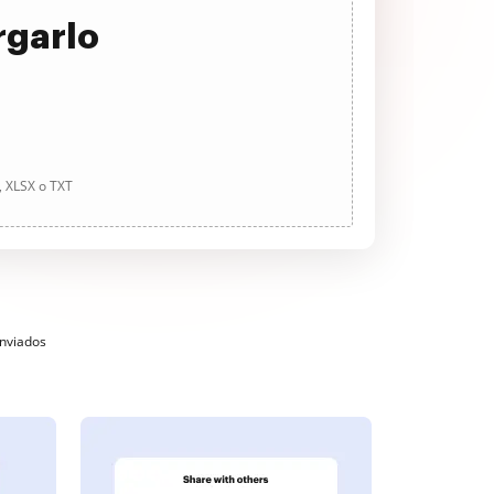
rgarlo
, XLSX o TXT
enviados