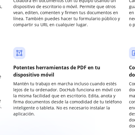
Colabora en documentos con tu equipo usando un
Ca
,
dispositivo de escritorio o móvil. Permite que otros
gu
vean, editen, comenten y firmen tus documentos en
en 
línea. También puedes hacer tu formulario público y
ne
compartir su URL en cualquier lugar.
o 
Potentes herramientas de PDF en tu
Co
dispositivo móvil
do
e
Mantén tu trabajo en marcha incluso cuando estés
Co
lejos de tu ordenador. DocHub funciona en móvil con
do
la misma facilidad que en escritorio. Edita, anota y
ma
e
firma documentos desde la comodidad de tu teléfono
co
.
inteligente o tableta. No es necesario instalar la
enc
aplicación.
de
do
do