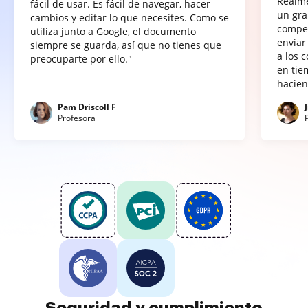
Realme
fácil de usar. Es fácil de navegar, hacer
un gra
cambios y editar lo que necesites. Como se
compet
utiliza junto a Google, el documento
enviar
siempre se guarda, así que no tienes que
a los 
preocuparte por ello."
en tie
hacien
Pam Driscoll F
Profesora