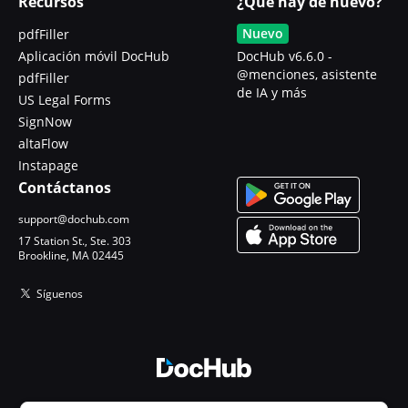
Recursos
¿Qué hay de nuevo?
Nuevo
pdfFiller
Aplicación móvil DocHub
DocHub v6.6.0 -
@menciones, asistente
pdfFiller
de IA y más
US Legal Forms
SignNow
altaFlow
Instapage
Contáctanos
support@dochub.com
17 Station St., Ste. 303
Brookline, MA 02445
Síguenos