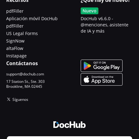
Nuevo
pdfFiller
Aplicación móvil DocHub
DocHub v6.6.0 -
@menciones, asistente
pdfFiller
de IA y más
US Legal Forms
SignNow
altaFlow
Instapage
Contáctanos
support@dochub.com
17 Station St., Ste. 303
Brookline, MA 02445
Síguenos