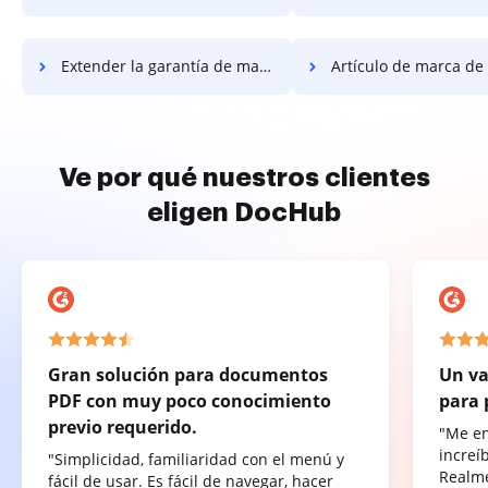
Extender la garantía de marca de agua
Artículo de marca de agua e
Ve por qué nuestros clientes
eligen DocHub
Gran solución para documentos
Un va
PDF con muy poco conocimiento
para 
previo requerido.
"Me e
increí
"Simplicidad, familiaridad con el menú y
Realme
fácil de usar. Es fácil de navegar, hacer