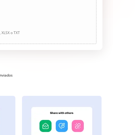
, XLSX o TXT
enviados