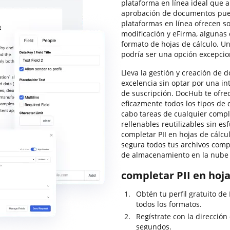
plataforma en línea ideal que 
aprobación de documentos pued
plataformas en línea ofrecen s
modificación y eFirma, algunas 
formato de hojas de cálculo. U
podría ser una opción excepcion
Lleva la gestión y creación de 
excelencia sin optar por una i
de suscripción. DocHub te ofre
eficazmente todos los tipos de 
cabo tareas de cualquier compl
rellenables reutilizables sin es
completar PII en hojas de cál
segura todos tus archivos comp
de almacenamiento en la nube 
completar PII en hoja
Obtén tu perfil gratuito d
todos los formatos.
Regístrate con la dirección
segundos.