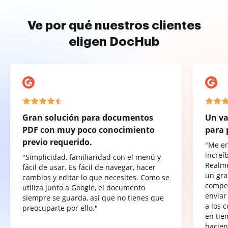
Ve por qué nuestros clientes
eligen DocHub
Gran solución para documentos
Un va
PDF con muy poco conocimiento
para 
previo requerido.
"Me e
increí
"Simplicidad, familiaridad con el menú y
Realme
fácil de usar. Es fácil de navegar, hacer
un gra
cambios y editar lo que necesites. Como se
compet
utiliza junto a Google, el documento
enviar
siempre se guarda, así que no tienes que
a los 
preocuparte por ello."
en tie
hacien